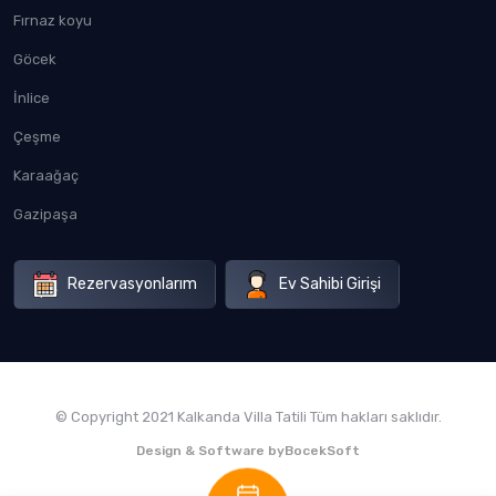
Fırnaz koyu
Göcek
İnlice
Çeşme
Karaağaç
Gazipaşa
Rezervasyonlarım
Ev Sahibi Girişi
© Copyright 2021 Kalkanda Villa Tatili Tüm hakları saklıdır.
Design & Software by
BocekSoft