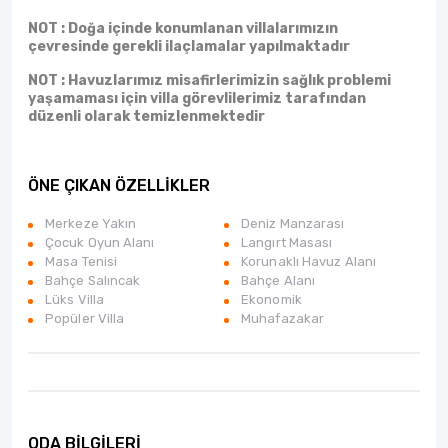
NOT : Doğa içinde konumlanan villalarımızın
çevresinde gerekli ilaçlamalar yapılmaktadır
NOT : Havuzlarımız misafirlerimizin sağlık problemi
yaşamaması için villa görevlilerimiz tarafından
düzenli olarak temizlenmektedir
ÖNE ÇIKAN ÖZELLİKLER
Merkeze Yakın
Deniz Manzarası
Çocuk Oyun Alanı
Langırt Masası
Masa Tenisi
Korunaklı Havuz Alanı
Bahçe Salıncak
Bahçe Alanı
Lüks Villa
Ekonomik
Popüler Villa
Muhafazakar
ODA BİLGİLERİ