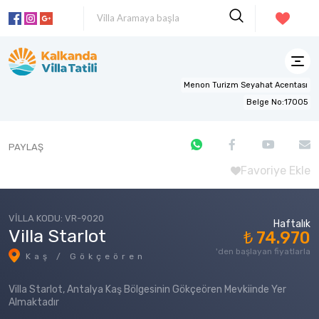
Menon Turizm Seyahat Acentası
Belge No:17005
PAYLAŞ
Favoriye Ekle
VİLLA KODU: VR-9020
Haftalık
Villa Starlot
₺ 74.970
'den başlayan fiyatlarla
Kaş / Gökçeören
Villa Starlot, Antalya Kaş Bölgesinin Gökçeören Mevkiinde Yer
Almaktadır