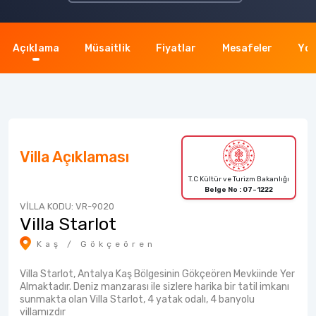
Açıklama
Müsaitlik
Fiyatlar
Mesafeler
Yor
Villa Açıklaması
T.C Kültür ve Turizm Bakanlığı
Belge No : 07-1222
VİLLA KODU: VR-9020
Villa Starlot
Kaş / Gökçeören
Villa Starlot, Antalya Kaş Bölgesinin Gökçeören Mevkiinde Yer
Almaktadır. Deniz manzarası ile sizlere harika bir tatil imkanı
sunmakta olan Villa Starlot, 4 yatak odalı, 4 banyolu
villamızdır