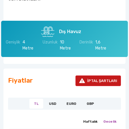
Dış Havuz
Genişlik
4
Uzunluk
10
Derinlik
1,6
Metre
Metre
Metre
Fiyatlar
İPTAL ŞARTLARI
TL
USD
EURO
GBP
Haftalık
Gecelik